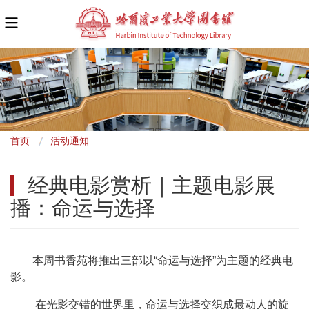
面
首页
活动通知
包
经典电影赏析｜主题电影展
屑
播：命运与选择
本周书香苑将推出三部以“命运与选择”为主题的经典电
影。
在光影交错的世界里，命运与选择交织成最动人的旋