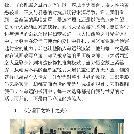
律。《心理罪之城市之光》以一座城市为舞台，将人性的善
恶较量、正义与邪恶的对抗展现得淋漓尽致。它让我们看
到：当命运的黑暗笼罩，是选择屈服还是以微光点亮希望，
是每个人必须面对的抉择。而《大话西游》系列，更是将命
运与选择的命题演绎得如梦如幻。《大话西游之月光宝盒》
中，至尊宝在爱情与使命的交织中挣扎，月光宝盒赋予他穿
越时空的能力，却也让他陷入命运的漩涡，他的每一次选择
都在试图改写命运，却又被命运的重压所束缚。《大话西游
之大圣娶亲》则将这份挣扎推向极致，当孙悟空戴上紧箍
咒，从顽劣不羁的至尊宝蜕变为肩负重任的齐天大圣，他的
选择已超越个人情爱，升华为对整个世界的救赎。三部电影
虽风格迥异，却都直面命运的无常与选择的艰难，它们提醒
我们，在命运的长河中，每一次选择都是自我与世界的对
话，而我们，正是自己命运的执笔人。
1、《心理罪之城市之光》