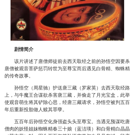
剧情简介
该片讲述了唐僧师徒前去西天取经之前的孙悟空因要杀
唐僧被观音菩萨惩罚转世为至尊宝而后遇见白骨精、蜘蛛精
的传奇故事。
孙悟空（周星驰）护送唐三藏（罗家英）去西天取经路
上，与牛魔王合谋欲杀害唐三藏，并偷走了月光宝盒，此举
使观音萌生将其铲除心思，经唐三藏请求，孙悟空被判五百
年后重新投胎做人赎其罪孽。
五百年后孙悟空化身强盗头头至尊宝。当遇见预谋吃唐
僧肉的妖怪姐妹蜘蛛精春三十娘（蓝洁瑛）和白骨精白晶晶