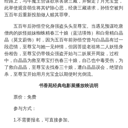
经路上，与牛魔王合谋欲杀害唐三藏，并偷走了月光宝盒，
此举使观音萌生将其铲除心思，经唐三藏请求，孙悟空被判
五百年后重新投胎做人赎其罪孽。
五百年后孙悟空化身强盗头头至尊宝。当遇见预谋吃唐
僧肉的妖怪姐妹蜘蛛精春三十娘（蓝洁瑛饰）和白骨精白晶
晶（莫文蔚饰）时，因为五百年前孙悟空曾与白晶晶有过一
段恋情，至尊宝与她一见钟情，但因菩提老祖将二人妖怪身
份相告，至尊宝仍带领众强盗开始与二妖展开周旋，过程
中，白晶晶为救至尊宝打伤春三十娘，自己也中毒受伤，为
了救白晶晶，至尊宝去找春三十娘，遭白晶晶误会，绝望自
杀，至尊宝开始用月光宝盒以期使时光倒流。
书香苑经典电影展播放映说明
票价：免费
参与方式：
1.不需要报名，可直接参加。