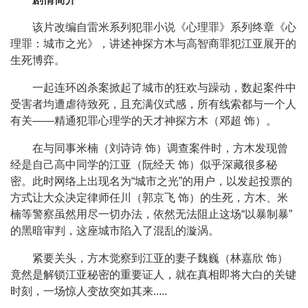
该片改编自雷米系列犯罪小说《心理罪》系列终章《心
理罪：城市之光》，讲述神探方木与高智商罪犯江亚展开的
生死博弈。
一起连环凶杀案掀起了城市的狂欢与躁动，数起案件中
受害者均遭虐待致死，且充满仪式感，所有线索都与一个人
有关——精通犯罪心理学的天才神探方木（邓超 饰）。
在与同事米楠（刘诗诗 饰）调查案件时，方木发现曾
经是自己高中同学的江亚（阮经天 饰）似乎深藏很多秘
密。此时网络上出现名为“城市之光”的用户，以发起投票的
方式让大众决定律师任川（郭京飞 饰）的生死，方木、米
楠等警察虽然用尽一切办法，依然无法阻止这场“以暴制暴”
的黑暗审判，这座城市陷入了混乱的漩涡。
紧要关头，方木觉察到江亚的妻子魏巍（林嘉欣 饰）
竟然是解锁江亚秘密的重要证人，就在真相即将大白的关键
时刻，一场惊人变故突如其来.....