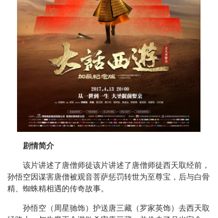
剧情简介
该片讲述了唐僧师徒该片讲述了唐僧师徒西天取经前，
孙悟空因谋害唐僧被观音菩萨惩罚转世为至尊宝，后与白骨
精、蜘蛛精相遇的传奇故事。
孙悟空（周星驰饰）护送唐三藏（罗家英饰）去西天取