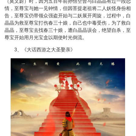
（莫文蔚）时，因为五百年前孙悟空曾与白晶晶有过一段恋
情，至尊宝与她一见钟情，但因菩提老祖将二人妖怪身份相
告，至尊宝仍带领众强盗开始与二妖展开周旋，过程中，白
晶晶为救至尊宝打伤春三十娘，自己也中毒受伤，为了救白
晶晶，至尊宝去找春三十娘，遭白晶晶误会，绝望自杀，至
尊宝开始用月光宝盒以期使时光倒流。
3、《大话西游之大圣娶亲》