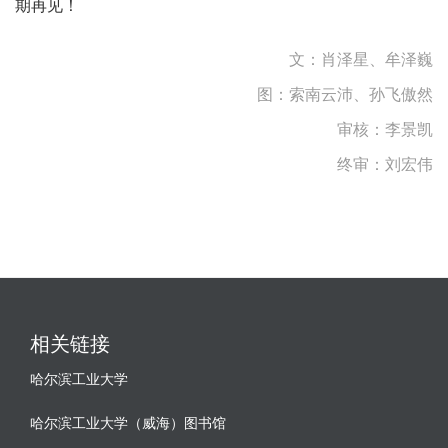
期再见！
文：肖泽星、牟泽巍
图：索南云沛、孙飞傲然
审核：
李景凯
终审：刘宏伟
相关链接
哈尔滨工业大学
哈尔滨工业大学（威海）图书馆